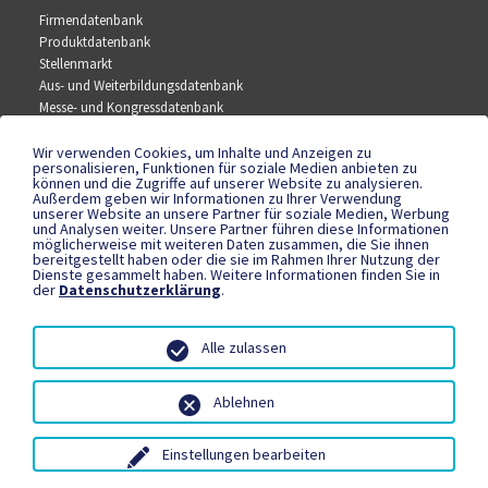
Firmendatenbank
Produktdatenbank
Stellenmarkt
Aus- und Weiterbildungsdatenbank
Messe- und Kongressdatenbank
Wir verwenden Cookies, um Inhalte und Anzeigen zu
SOCIAL MEDIA
personalisieren, Funktionen für soziale Medien anbieten zu
können und die Zugriffe auf unserer Website zu analysieren.
Außerdem geben wir Informationen zu Ihrer Verwendung
Facebook
unserer Website an unsere Partner für soziale Medien, Werbung
YouTube
und Analysen weiter. Unsere Partner führen diese Informationen
Instagram
möglicherweise mit weiteren Daten zusammen, die Sie ihnen
bereitgestellt haben oder die sie im Rahmen Ihrer Nutzung der
Dienste gesammelt haben. Weitere Informationen finden Sie in
der
Datenschutzerklärung
.
RECHTLICHES
Datenschutzerklärung
Alle zulassen
Teilnahmebedingungen
Impressum
Ablehnen
Einstellungen bearbeiten
© 1995 - 2026 PSE Redaktionsservice GmbH