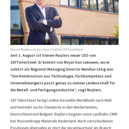
Steven Ruijters ist der neue Chef bei 247TailorSteel
Seit 1. August ist Steven Ruijters neuer CEO von
247TailorSteel. Er kommt von Royal Van Leeuwen, wo er
zuletzt als Regional Managing Director Benelux tätig war.
"Die Kombination aus Technologie, Fachkompetenz und
Unternehmergeist passt genau zu meiner Leidenschaft für
die Metall- und Fertigungsindustrie“, sagt Ruijters.
247 TailorSteel fertigt online bestellte Metallteile nach Maß
und betreibt sechs Standorte in den Niederlanden,
Deutschland und Belgien. Ruijters begann seine Laufbahn 1999
bei thyssenkrupp Materials Nederland. Nach verschiedenen
Positionen übernahm er dort die Verantwortung als Branch