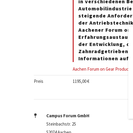
in verschiedenen B
Automobilindustrie 
steigende Anforder
der Antriebstechnik
Aachener Forum on 
Erfahrungsaustausch
der Entwicklung, d
Zahnradgetrieben b
Informationen auf 
Aachen Forum on Gear Producti
Preis
1195,00 €
Campus Forum GmbH
Steinbachstr. 25
52074 Aachen