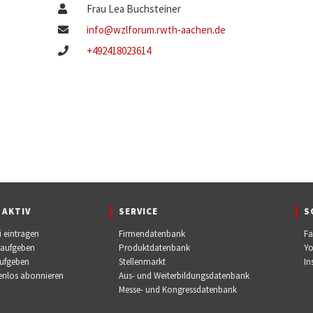
Frau Lea Buchsteiner
info@wzlforum.rwth-aachen.de
+492418023614
 AKTIV
SERVICE
S
i eintragen
Firmendatenbank
F
 aufgeben
Produktdatenbank
Y
aufgeben
Stellenmarkt
In
tenlos abonnieren
Aus- und Weiterbildungsdatenbank
Messe- und Kongressdatenbank