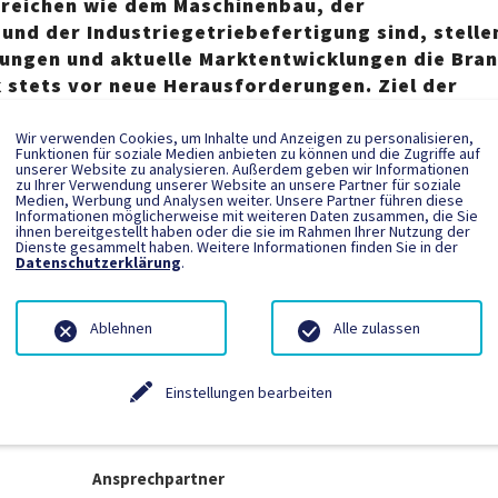
ereichen wie dem Maschinenbau, der
und der Industriegetriebefertigung sind, stelle
ungen und aktuelle Marktentwicklungen die Bra
 stets vor neue Herausforderungen. Ziel der
Gear Production ist ein Wissens- und
 von Ingenieuren, die im Bereich der Konstrukt
Wir verwenden Cookies, um Inhalte und Anzeigen zu personalisieren,
Funktionen für soziale Medien anbieten zu können und die Zugriffe auf
er Fertigung, der Montage, und der Anwendung 
unserer Website zu analysieren. Außerdem geben wir Informationen
zu Ihrer Verwendung unserer Website an unsere Partner für soziale
eschäftigt sind oder Verantwortung tragen. We
Medien, Werbung und Analysen weiter. Unsere Partner führen diese
Informationen möglicherweise mit weiteren Daten zusammen, die Sie
der
Themenwebsite
.
ihnen bereitgestellt haben oder die sie im Rahmen Ihrer Nutzung der
Dienste gesammelt haben. Weitere Informationen finden Sie in der
on | Campus Forum
Datenschutzerklärung
.
Ablehnen
Alle zulassen
Einstellungen bearbeiten
Ansprechpartner