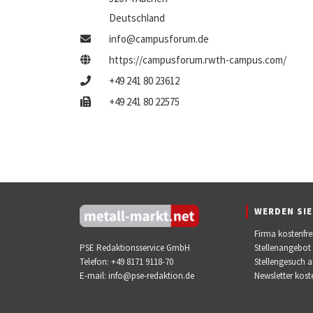
Deutschland
info@campusforum.de
https://campusforum.rwth-campus.com/
+49 241 80 23612
+49 241 80 22575
WERDEN SIE
Firma kostenfre
Stellenangebot
PSE Redaktionsservice GmbH
Stellengesuch 
Telefon:
+49 8171 9118-70
Newsletter kos
E-mail:
info@pse-redaktion.de