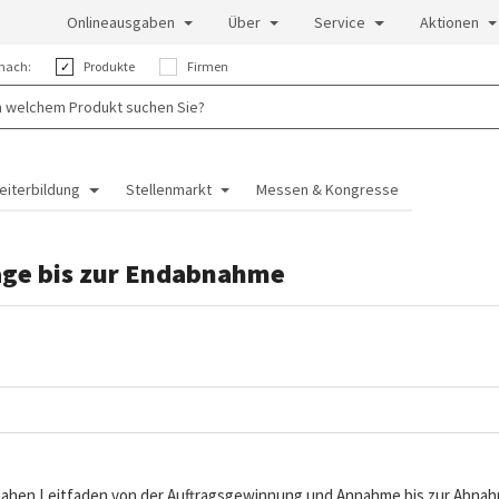
Onlineausgaben
Über
Service
Aktionen
nach:
Produkte
Firmen
eiterbildung
Stellenmarkt
Messen & Kongresse
age bis zur Endabnahme
nahen Leitfaden von der Auftragsgewinnung und Annahme bis zur Abna