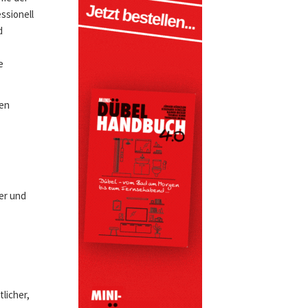
ssionell
d
e
ten
er und
licher,