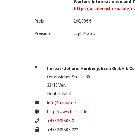
Weitere Informationen und T
https://academy.heroal.de/e
Preis
198,00 € €
Preisinfo
zzgl. MwSt.
heroal - Johann Henkenjohann GmbH & Co
Österwieher Straße 80
33415 Verl
Deutschland
info@heroal.de
http://www.heroal.de
+49 5246 507-0
+49 5246 507-222