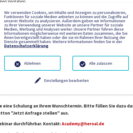
igen Vergaben.
 Herstellers und/oder eines Inverkehrbringers
Wir verwenden Cookies, um Inhalte und Anzeigen zu personalisieren,
ng eines Bauproduktes und die dazu notwendigen Maßnahmen
Funktionen für soziale Medien anbieten zu können und die Zugriffe auf
unserer Website zu analysieren. Außerdem geben wir Informationen
Wartungshinweise, sowie Chancen eines Wartungsvertrages
zu Ihrer Verwendung unserer Website an unsere Partner für soziale
Medien, Werbung und Analysen weiter. Unsere Partner führen diese
len unterschiedlicher Bauarten
Informationen möglicherweise mit weiteren Daten zusammen, die Sie
ufmaße und Maßermittlung von Toranlagen
ihnen bereitgestellt haben oder die sie im Rahmen Ihrer Nutzung der
Dienste gesammelt haben. Weitere Informationen finden Sie in der
haltenden Mindestschutzniveaus
Datenschutzerklärung
.
te eines normenkonformen Bauproduktes
zur Erstellung von Produktdokumentationen und Typenschilder mit CE
Ablehnen
Alle zulassen
 um die Bauabwicklung
Einstellungen bearbeiten
ie eine Schulung an Ihrem Wunschtermin. Bitte füllen Sie dazu da
ton "Jetzt Anfrage stellen" aus.
Webinar durchführbar. Kontakt:
Academy@heroal.de