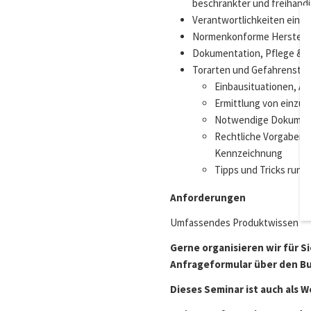
beschränkter und freihänd
Verantwortlichkeiten eines
Normenkonforme Herstellu
Dokumentation, Pflege & 
Torarten und Gefahrenstel
Einbausituationen, A
Ermittlung von einzu
Notwendige Dokumen
Rechtliche Vorgaben 
Kennzeichnung
Tipps und Tricks rund
Anforderungen
Umfassendes Produktwissen
Gerne organisieren wir für S
Anfrageformular über den But
Dieses Seminar ist auch als 