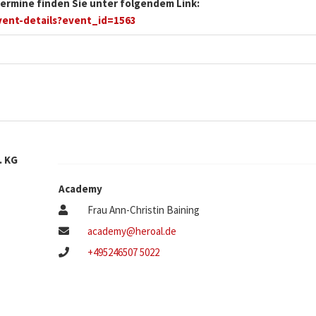
ermine finden Sie unter folgendem Link:
vent-details?event_id=1563
. KG
Academy
Frau Ann-Christin Baining
academy@heroal.de
+495246507 5022