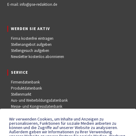
E-mail:
info@pse-redaktion.de
WERDEN SIE AKTIV
Firma kostenfrei eintragen
Stellenangebot aufgeben
Stellengesuch aufgeben
Newsletter kostenlos abonnieren
SERVICE
Firmendatenbank
Produktdatenbank
Stellenmarkt
Aus- und Weiterbildungsdatenbank
Messe- und Kongressdatenbank
Wir verwenden Cookies, um Inhalte und Anzeigen zu
SOCIAL MEDIA
personalisieren, Funktionen für soziale Medien anbieten zu
können und die Zugriffe auf unserer Website zu analysieren.
Außerdem geben wir Informationen zu Ihrer Verwendung
Facebook