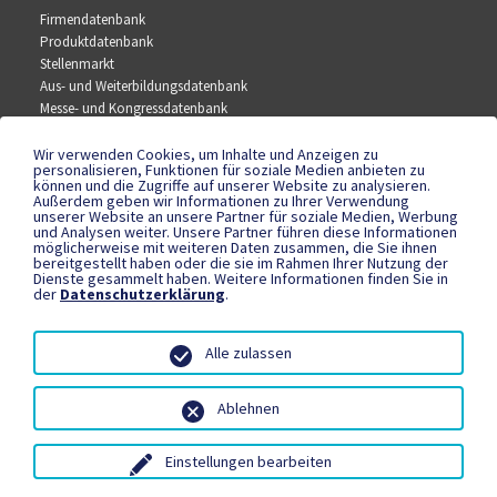
Firmendatenbank
Produktdatenbank
Stellenmarkt
Aus- und Weiterbildungsdatenbank
Messe- und Kongressdatenbank
Wir verwenden Cookies, um Inhalte und Anzeigen zu
SOCIAL MEDIA
personalisieren, Funktionen für soziale Medien anbieten zu
können und die Zugriffe auf unserer Website zu analysieren.
Außerdem geben wir Informationen zu Ihrer Verwendung
Facebook
unserer Website an unsere Partner für soziale Medien, Werbung
YouTube
und Analysen weiter. Unsere Partner führen diese Informationen
Instagram
möglicherweise mit weiteren Daten zusammen, die Sie ihnen
bereitgestellt haben oder die sie im Rahmen Ihrer Nutzung der
Dienste gesammelt haben. Weitere Informationen finden Sie in
der
Datenschutzerklärung
.
RECHTLICHES
Datenschutzerklärung
Alle zulassen
Teilnahmebedingungen
Impressum
Ablehnen
Einstellungen bearbeiten
© 1995 - 2026 PSE Redaktionsservice GmbH