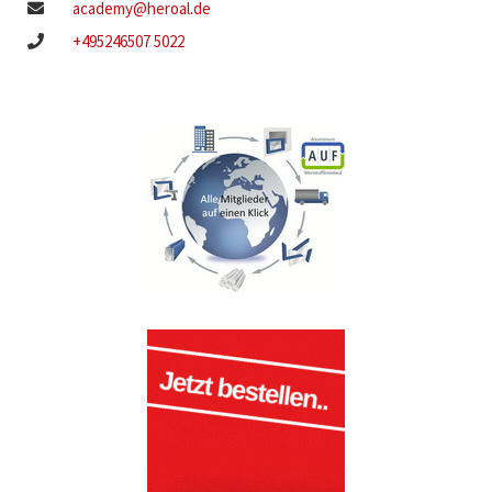
academy@heroal.de
+495246507 5022