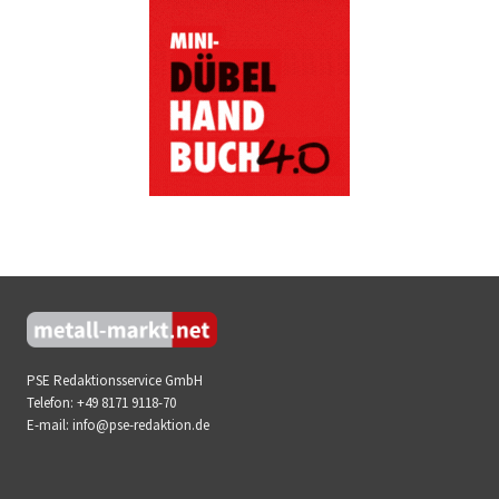
PSE Redaktionsservice GmbH
Telefon:
+49 8171 9118-70
E-mail:
info@pse-redaktion.de