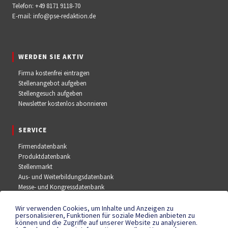
Telefon:
+49 8171 9118-70
E-mail:
info@pse-redaktion.de
WERDEN SIE AKTIV
Firma kostenfrei eintragen
Stellenangebot aufgeben
Stellengesuch aufgeben
Newsletter kostenlos abonnieren
SERVICE
Firmendatenbank
Produktdatenbank
Stellenmarkt
Aus- und Weiterbildungsdatenbank
Messe- und Kongressdatenbank
Wir verwenden Cookies, um Inhalte und Anzeigen zu
SOCIAL MEDIA
personalisieren, Funktionen für soziale Medien anbieten zu
können und die Zugriffe auf unserer Website zu analysieren.