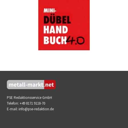
PSE Redaktionsservice GmbH
Telefon:
+49 8171 9118-70
E-mail:
info@pse-redaktion.de