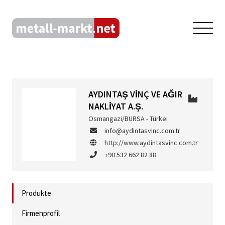
AYDINTAŞ VİNÇ VE AĞIR
NAKLİYAT A.Ş.
Osmangazi/BURSA - Türkei
info@aydintasvinc.com.tr
http://www.aydintasvinc.com.tr
+90 532 662 82 88
Produkte
Firmenprofil