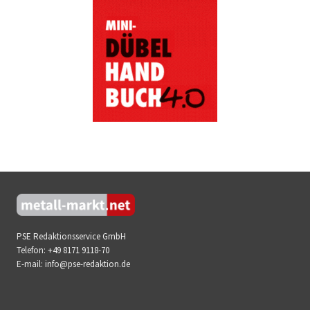
PSE Redaktionsservice GmbH
Telefon:
+49 8171 9118-70
E-mail:
info@pse-redaktion.de