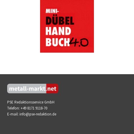
PSE Redaktionsservice GmbH
Telefon:
+49 8171 9118-70
E-mail:
info@pse-redaktion.de