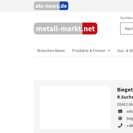
Suchen 
Branchen-News
Produkte & Firmen
Aus- & W
Bieget
R.Such
01612 Gl
inf
htt
+49