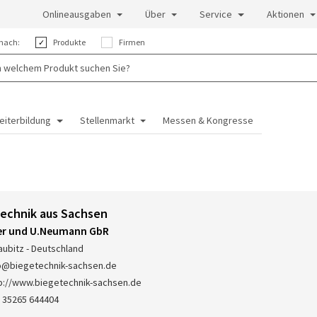
Onlineausgaben
Über
Service
Aktionen
nach:
Produkte
Firmen
eiterbildung
Stellenmarkt
Messen & Kongresse
echnik aus Sachsen
er und U.Neumann GbR
aubitz - Deutschland
o@biegetechnik-sachsen.de
p://www.biegetechnik-sachsen.de
 35265 644404