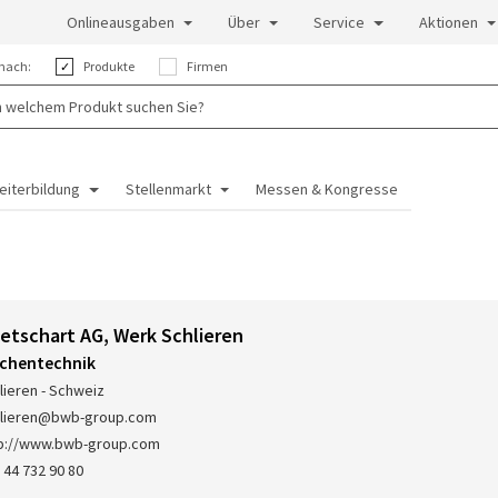
Onlineausgaben
Über
Service
Aktionen
nach:
Produkte
Firmen
eiterbildung
Stellenmarkt
Messen & Kongresse
tschart AG, Werk Schlieren
ächentechnik
lieren - Schweiz
hlieren@bwb-group.com
p://www.bwb-group.com
 44 732 90 80