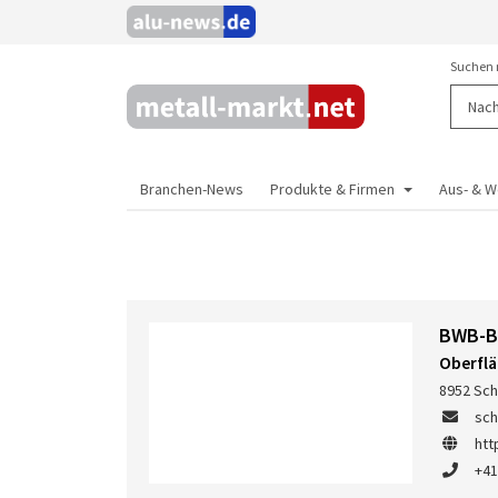
Suchen 
Branchen-News
Produkte & Firmen
Aus- & W
BWB-Be
Oberfl
8952 Sch
sc
htt
+41