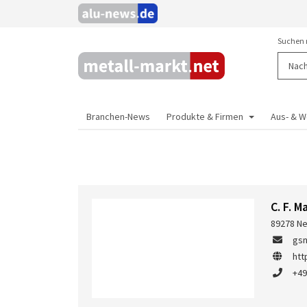
Suchen 
Branchen-News
Produkte & Firmen
Aus- & W
C. F. 
89278 Ne
gsn
htt
+49