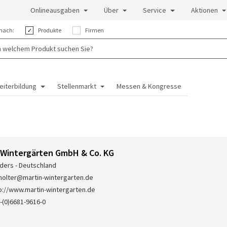
Onlineausgaben
Über
Service
Aktionen
nach:
Produkte
Firmen
eiterbildung
Stellenmarkt
Messen & Kongresse
 Wintergärten GmbH & Co. KG
lders - Deutschland
olter@martin-wintergarten.de
p://www.martin-wintergarten.de
-(0)6681-9616-0