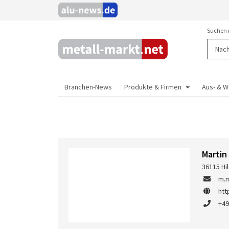
Suchen 
Branchen-News
Produkte & Firmen
Aus- & W
Martin
36115 Hi
m.m
htt
+49