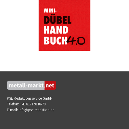
PSE Redaktionsservice GmbH
Telefon:
+49 8171 9118-70
E-mail:
info@pse-redaktion.de