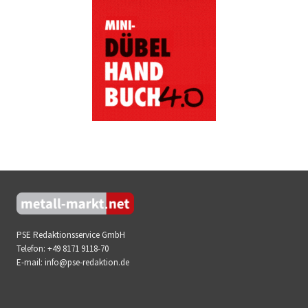
PSE Redaktionsservice GmbH
Telefon:
+49 8171 9118-70
E-mail:
info@pse-redaktion.de