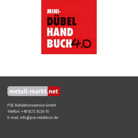
PSE Redaktionsservice GmbH
Telefon:
+49 8171 9118-70
E-mail:
info@pse-redaktion.de