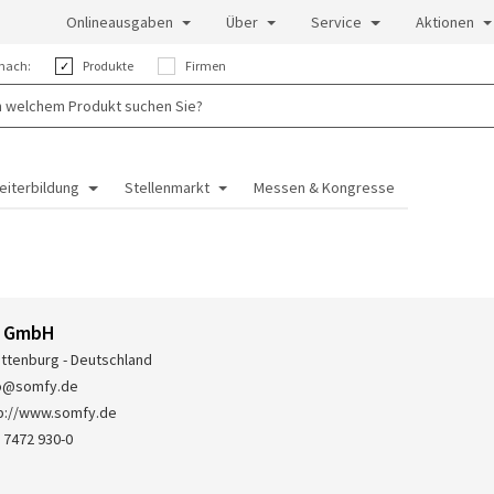
Onlineausgaben
Über
Service
Aktionen
nach:
Produkte
Firmen
eiterbildung
Stellenmarkt
Messen & Kongresse
 GmbH
ttenburg - Deutschland
fo@somfy.de
p://www.somfy.de
 7472 930-0