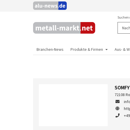
Suchen 
Branchen-News
Produkte & Firmen
Aus- & W
SOMFY
72108 Ro
in
htt
+49