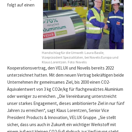
folgt auf einen
Handschlag für die Umwelt: Laura Basile,
Vizepräsident Spezialitäten, bei Novelis Europa und
Klaus Lorentzen. Foto: Novelis
Kooperationsvertrag, den VELUX und Novelis bereits 2022
unterzeichnet hatten. Mit dem neuen Vertrag bekräftigen beide
Unternehmen ihr gemeinsames Ziel, bis 2030 einen CO2-
Äquivalentwert von 3 kg CO2e/kg für flachgewalztes Aluminium
oder weniger zu erreichen. „Die Vereinbarung unterstreicht
unser starkes Engagement, dieses ambitionierte Ziel in nur fünf
Jahren zu erreichen“, sagt Klaus Lorentzen, Senior Vice
President Products & Innovation, VELUX Gruppe. „Sie stellt
sicher, dass uns auch in Zukunft ein wichtiger Werkstoff mit
einem äußerst kleinen CO2-Fußabdruck zur Verfügung steht.