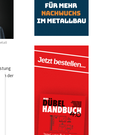
etall
astung
 von der