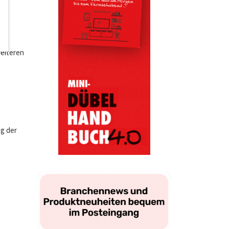
ne
das
en
weiteren
ng der