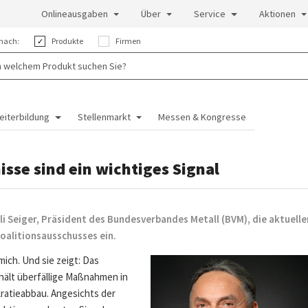
Onlineausgaben
Über
Service
Aktionen
nach:
Produkte
Firmen
eiterbildung
Stellenmarkt
Messen & Kongresse
se sind ein wichtiges Signal
li Seiger, Präsident des Bundesverbandes Metall (BVM), die aktuelle
Koalitionsausschusses ein.
ich. Und sie zeigt: Das
thält überfällige Maßnahmen in
kratieabbau. Angesichts der