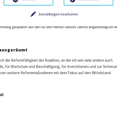
ungen für Personenunternehmen sind nicht vorgesehen. Damit bleibt ei
Einstellungen bearbeiten
lisierung der Arbeitszeit nicht Teil der Einigung geworden. Gerade für 
gen ein wichtiger Beitrag gewesen, um den betrieblichen Anforderung
enhang gespannt auf die für den Herbst dieses Jahres angekündigten 
 ausgeräumt
ch die Reformfähigkeit der Koalition, an der ich wie viele andere auch
e, für Wachstum und Beschäftigung, für Investitionen und zur Sicheru
sen weitere Reformmaßnahmen mit dem Fokus auf den Mittelstand
ll