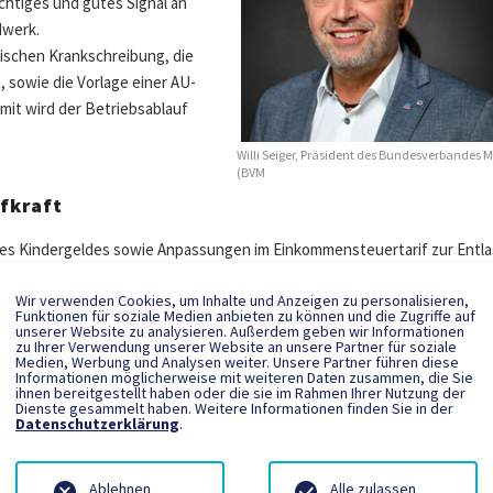
ichtiges und gutes Signal an
dwerk.
nischen Krankschreibung, die
 sowie die Vorlage einer AU-
mit wird der Betriebsablauf
Willi Seiger, Präsident des Bundesverbandes M
(BVM
fkraft
 des Kindergeldes sowie Anpassungen im Einkommensteuertarif zur Entl
mit gestärkt. Das kann sich positiv auf die Binnenkonjunktur auswirken,
Wir verwenden Cookies, um Inhalte und Anzeigen zu personalisieren,
fitieren.
Funktionen für soziale Medien anbieten zu können und die Zugriffe auf
unserer Website zu analysieren. Außerdem geben wir Informationen
 sind ein wichtiges Signal. Dazu stelle ich fest: Die angekündigte
zu Ihrer Verwendung unserer Website an unsere Partner für soziale
Medien, Werbung und Analysen weiter. Unsere Partner führen diese
r bestehenden Dokumentationspflichten durch eine Beweislastumkehr
Informationen möglicherweise mit weiteren Daten zusammen, die Sie
ihnen bereitgestellt haben oder die sie im Rahmen Ihrer Nutzung der
n administrativen Aufwand in Betrieben des Metallhandwerks spürbar
Dienste gesammelt haben. Weitere Informationen finden Sie in der
Datenschutzerklärung
.
rwartungen erfüllt wurden. So bleiben nach meiner Auffassung die
füllt. Kapitalgesellschaften werden über die schrittweise Senkung der
Ablehnen
Alle zulassen