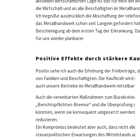
aktuellen wirtschaftlichen Lage ist das für mich ein w
die Wirtschaft und an alle Beschäftigten im Metallhan
Ich begrüße ausdrücklich die Abschaffung der telefo
das Metallhandwerk schon seit Langem gefordert hat,
Bescheinigung ab dem ersten Tag der Erkrankung. Da
für uns wieder planbarer.
Positive Effekte durch stärkere Kau
Positiv sehe ich auch die Erhöhung der Freibeträge,
von Familien und Beschäftigten. Die Kaufkraft wird da
auch unsere Betriebe im Metallhandwerk mittelbar pro
Auch die vereinbarten Maßnahmen zum Bürokratieabbau
„Berichtspflichten-Bremse“ und die Überprüfung de
könnten, wenn sie konsequent umgesetzt werden, de
reduzieren.
Ein Kompromiss bedeutet aber auch, dass nicht alle E
steuerpolitischen Erwartungen des Mittelstands uner