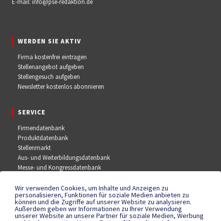
E-mail:
info@pse-redaktion.de
WERDEN SIE AKTIV
Firma kostenfrei eintragen
Stellenangebot aufgeben
Stellengesuch aufgeben
Newsletter kostenlos abonnieren
SERVICE
Firmendatenbank
Produktdatenbank
Stellenmarkt
Aus- und Weiterbildungsdatenbank
Messe- und Kongressdatenbank
Wir verwenden Cookies, um Inhalte und Anzeigen zu
SOCIAL MEDIA
personalisieren, Funktionen für soziale Medien anbieten zu
können und die Zugriffe auf unserer Website zu analysieren.
Außerdem geben wir Informationen zu Ihrer Verwendung
Facebook
unserer Website an unsere Partner für soziale Medien, Werbung
YouTube