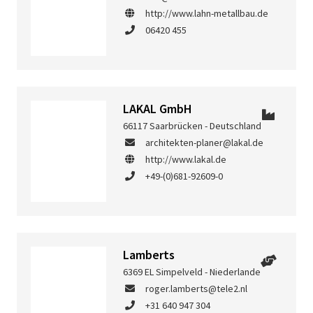
http://www.lahn-metallbau.de
06420 455
LAKAL GmbH
66117 Saarbrücken - Deutschland
architekten-planer@lakal.de
http://www.lakal.de
+49-(0)681-92609-0
Lamberts
6369 EL Simpelveld - Niederlande
roger.lamberts@tele2.nl
+31 640 947 304