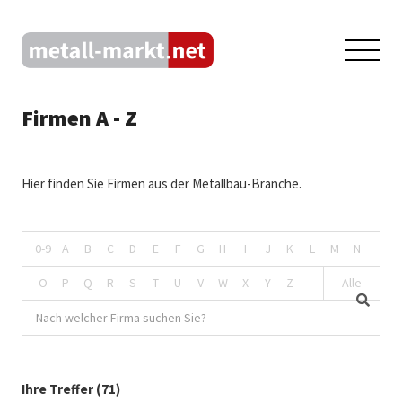
Firmen A - Z
Hier finden Sie Firmen aus der Metallbau-Branche.
0-9
A
B
C
D
E
F
G
H
I
J
K
L
M
N
O
P
Q
R
S
T
U
V
W
X
Y
Z
Alle
Ihre Treffer (71)