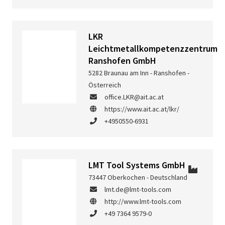
LKR
Leichtmetallkompetenzzentrum
Ranshofen GmbH
5282 Braunau am Inn - Ranshofen -
Österreich
office.LKR@ait.ac.at
https://www.ait.ac.at/lkr/
+4950550-6931
LMT Tool Systems GmbH
73447 Oberkochen - Deutschland
lmt.de@lmt-tools.com
http://www.lmt-tools.com
+49 7364 9579-0