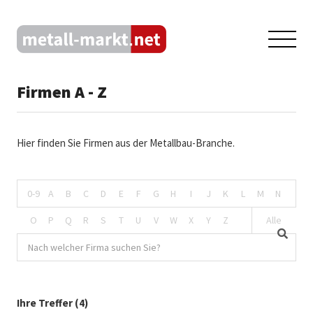
Firmen A - Z
Hier finden Sie Firmen aus der Metallbau-Branche.
0-9
A
B
C
D
E
F
G
H
I
J
K
L
M
N
O
P
Q
R
S
T
U
V
W
X
Y
Z
Alle
Ihre Treffer (4)