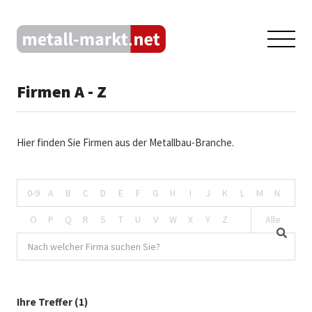
Firmen A - Z
Hier finden Sie Firmen aus der Metallbau-Branche.
0-9
A
B
C
D
E
F
G
H
I
J
K
L
M
N
O
P
Q
R
S
T
U
V
W
X
Y
Z
Alle
Ihre Treffer (1)