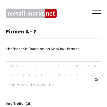
Firmen A - Z
Hier finden Sie Firmen aus der Metallbau-Branche.
0-9
A
B
C
D
E
F
G
H
I
J
K
L
M
N
O
P
Q
R
S
T
U
V
W
X
Y
Z
Alle
Ihre Treffer (2)