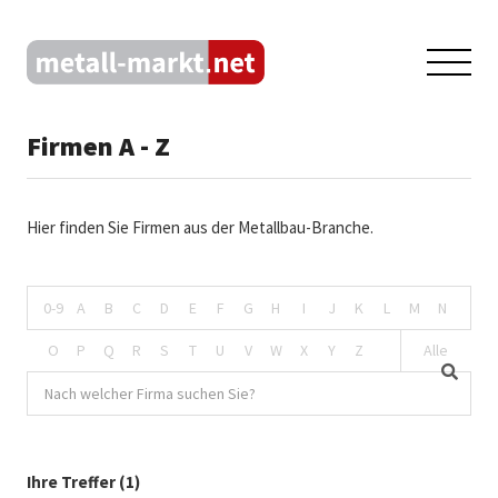
Firmen A - Z
Hier finden Sie Firmen aus der Metallbau-Branche.
0-9
A
B
C
D
E
F
G
H
I
J
K
L
M
N
O
P
Q
R
S
T
U
V
W
X
Y
Z
Alle
Ihre Treffer (1)