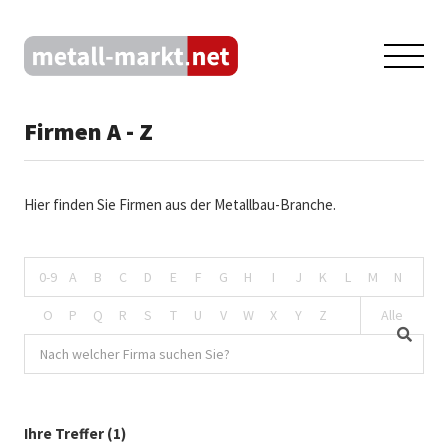
Firmen A - Z
Hier finden Sie Firmen aus der Metallbau-Branche.
0-9
A
B
C
D
E
F
G
H
I
J
K
L
M
N
O
P
Q
R
S
T
U
V
W
X
Y
Z
Alle
Ihre Treffer (1)