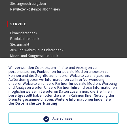
Stellengesuch aufgeben
Newsletter kostenlos abonnieren
SERVICE
Firmendatenbank
Produktdatenbank
Stellenmarkt
Aus- und Weiterbildungsdatenbank
Messe- und Kongressdatenbank
Wir verwenden Cookies, um Inhalte und Anzeigen zu
SOCIAL MEDIA
personalisieren, Funktionen für soziale Medien anbieten zu
können und die Zugriffe auf unserer Website zu analysieren.
Außerdem geben wir Informationen zu Ihrer Verwendung
Facebook
unserer Website an unsere Partner für soziale Medien, Werbung
YouTube
und Analysen weiter. Unsere Partner führen diese Informationen
Instagram
möglicherweise mit weiteren Daten zusammen, die Sie ihnen
bereitgestellt haben oder die sie im Rahmen Ihrer Nutzung der
Dienste gesammelt haben. Weitere Informationen finden Sie in
der
Datenschutzerklärung
.
RECHTLICHES
Datenschutzerklärung
Alle zulassen
Teilnahmebedingungen
Impressum