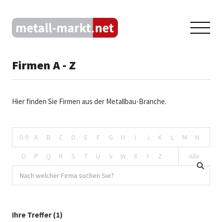
Firmen A - Z
Hier finden Sie Firmen aus der Metallbau-Branche.
0-9
A
B
C
D
E
F
G
H
I
J
K
L
M
N
O
P
Q
R
S
T
U
V
W
X
Y
Z
Alle
Ihre Treffer (1)