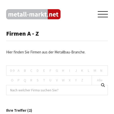
Firmen A - Z
Hier finden Sie Firmen aus der Metallbau-Branche.
0-9
A
B
C
D
E
F
G
H
I
J
K
L
M
N
O
P
Q
R
S
T
U
V
W
X
Y
Z
Alle
Ihre Treffer (2)