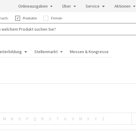
Onlineausgaben
Über
Service
Aktionen
nach:
Produkte
Firmen
eiterbildung
Stellenmarkt
Messen & Kongresse
M
N
O
P
Q
R
S
T
U
V
W
X
Y
Z