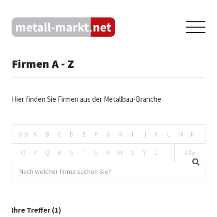
Firmen A - Z
Hier finden Sie Firmen aus der Metallbau-Branche.
0-9
A
B
C
D
E
F
G
H
I
J
K
L
M
N
O
P
Q
R
S
T
U
V
W
X
Y
Z
Alle
Ihre Treffer (1)