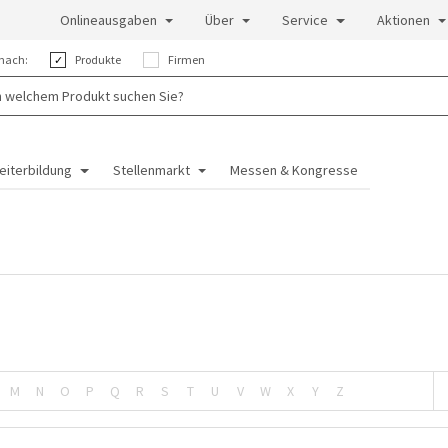
Onlineausgaben
Über
Service
Aktionen
nach:
Produkte
Firmen
eiterbildung
Stellenmarkt
Messen & Kongresse
M
N
O
P
Q
R
S
T
U
V
W
X
Y
Z