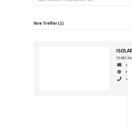
Ihre Treffer (1)
ISOLA
55481 Ki
ser
htt
+49