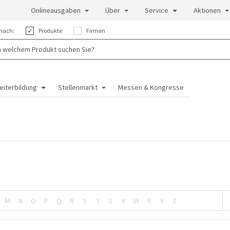
Onlineausgaben
Über
Service
Aktionen
nach:
Produkte
Firmen
eiterbildung
Stellenmarkt
Messen & Kongresse
M
N
O
P
Q
R
S
T
U
V
W
X
Y
Z