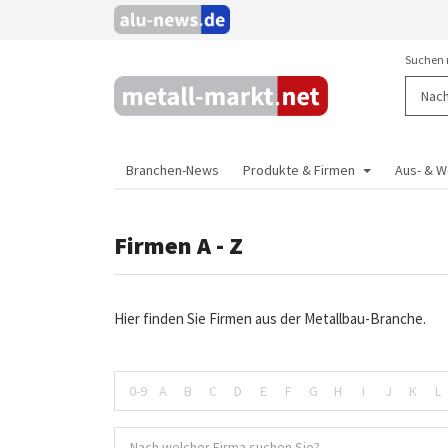
Suchen 
Branchen-News
Produkte & Firmen
Aus- & W
Firmen A - Z
Hier finden Sie Firmen aus der Metallbau-Branche.
0-9
A
B
C
D
E
F
G
H
I
J
K
L