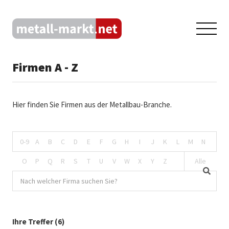
Firmen A - Z
Hier finden Sie Firmen aus der Metallbau-Branche.
0-9
A
B
C
D
E
F
G
H
I
J
K
L
M
N
O
P
Q
R
S
T
U
V
W
X
Y
Z
Alle
Ihre Treffer (6)