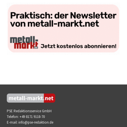
PSE Redaktionsservice GmbH
Telefon:
+49 8171 9118-70
E-mail:
info@pse-redaktion.de