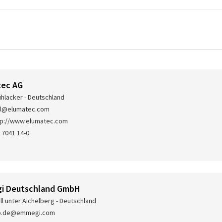
tec AG
hlacker - Deutschland
il@elumatec.com
tp://www.elumatec.com
 7041 14-0
i Deutschland GmbH
ll unter Aichelberg - Deutschland
fo.de@emmegi.com