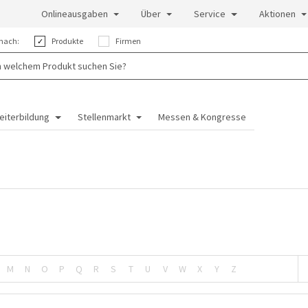
Onlineausgaben
Über
Service
Aktionen
nach:
Produkte
Firmen
eiterbildung
Stellenmarkt
Messen & Kongresse
M
N
O
P
Q
R
S
T
U
V
W
X
Y
Z