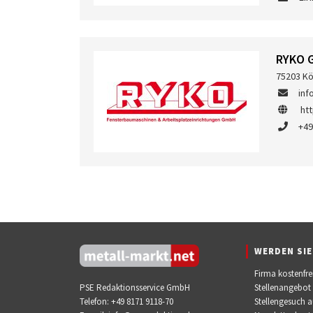
RYKO 
75203 Kö
inf
ht
+49
WERDEN SIE
Firma kostenfre
Stellenangebot
PSE Redaktionsservice GmbH
Stellengesuch 
Telefon:
+49 8171 9118-70