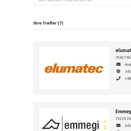
Ihre Treffer (7)
eluma
75417 Mü
ma
ht
+49
Emmeg
73119 Ze
in