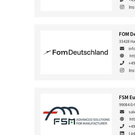
In
FOM D
33428 Ha
in
ht
+49
In
FSM E
99084 Er
sa
ht
+49
Lin