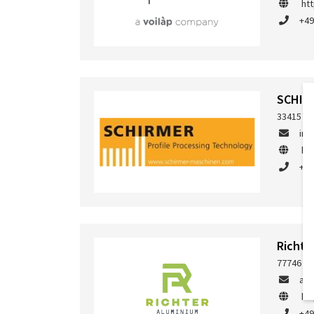
ht
+49
SCHIR
33415 Ve
inf
ht
+49
Richte
77746 Sc
anf
ht
+49