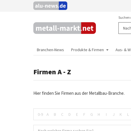
Suchen 
Branchen-News
Produkte & Firmen
Aus- & W
Firmen A - Z
Hier finden Sie Firmen aus der Metallbau-Branche.
0-9
A
B
C
D
E
F
G
H
I
J
K
L