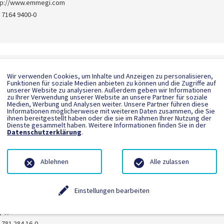
tp://www.emmegi.com
 7164 9400-0
MER Maschinen GmbH
Wir verwenden Cookies, um Inhalte und Anzeigen zu personalisieren,
Funktionen für soziale Medien anbieten zu können und die Zugriffe auf
rl - Deutschland
unserer Website zu analysieren. Außerdem geben wir Informationen
o@schirmer-maschinen.com
zu Ihrer Verwendung unserer Website an unsere Partner für soziale
Medien, Werbung und Analysen weiter. Unsere Partner führen diese
tp://www.schirmer-maschinen.com
Informationen möglicherweise mit weiteren Daten zusammen, die Sie
ihnen bereitgestellt haben oder die sie im Rahmen Ihrer Nutzung der
 5246 9213-0
Dienste gesammelt haben. Weitere Informationen finden Sie in der
Datenschutzerklärung
.
Ablehnen
Alle zulassen
r Aluminium GmbH
hutterwald - Deutschland
Einstellungen bearbeiten
rage@richter-aluminium.com
tp://www.richter-aluminium.com
 781 284 16-0