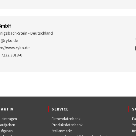
GmbH
nigsbach-Stein - Deutschland
o@ryko.de
tp://www.ryko.de
 7232 3018-0
 AKTIV
SERVICE
S
i eintragen
Firmendatenbank
F
 aufgeben
Produktdatenbank
Y
aufgeben
Stellenmarkt
In