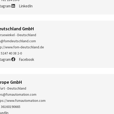
stagram
LinkedIn
eutschland GmbH
rsewinkel - Deutschland
fo@fomdeutschland.com
tp://www.fom-deutschland.de
 5247 40 38 2-0
stagram
Facebook
urope GmbH
furt - Deutschland
les@fsmautomation.com
tps://www.fsmautomation.com
 36160190665
kedIn