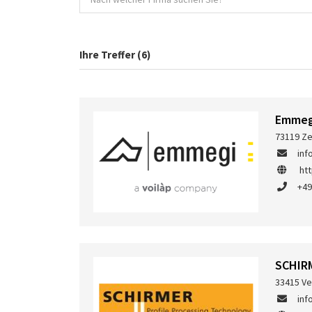
Ihre Treffer (6)
Emmeg
73119 Ze
in
ht
+49
SCHIR
33415 Ve
inf