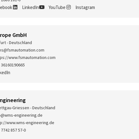
cebook
LinkedIn
YouTube
Instagram
urope GmbH
furt - Deutschland
les@fsmautomation.com
tps://www.fsmautomation.com
 36160190665
kedIn
ngineering
ettgau-Griessen - Deutschland
o@wms-engineering.de
tp://www.wms-engineering.de
 7742 857 57-0