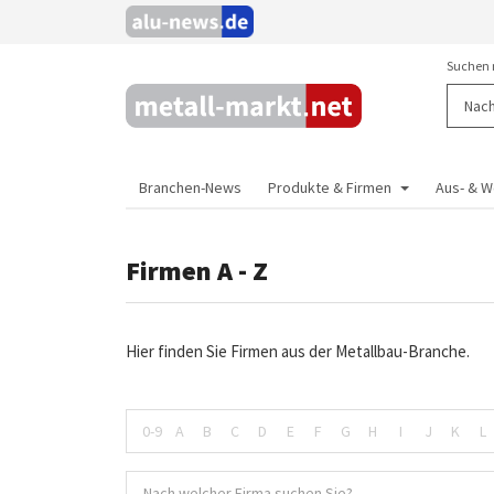
Suchen 
Branchen-News
Produkte & Firmen
Aus- & W
Firmen A - Z
Hier finden Sie Firmen aus der Metallbau-Branche.
0-9
A
B
C
D
E
F
G
H
I
J
K
L