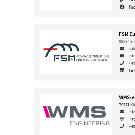
Fa
FSM E
99084 Er
sa
ht
+49
Lin
WMS-e
79771 Kl
inf
ht
+49