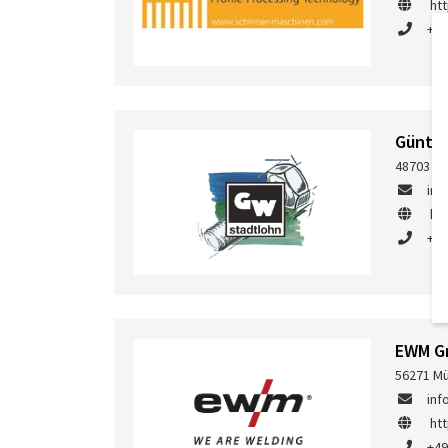
ht
+49
Günthe
48703 St
in
ht
+49
EWM 
56271 Mü
in
ht
+49