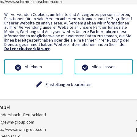
tp://www.schirmer-maschinen.com
 5246 9213-0
Wir verwenden Cookies, um Inhalte und Anzeigen zu personalisieren,
Funktionen für soziale Medien anbieten zu können und die Zugriffe auf
unserer Website zu analysieren. Außerdem geben wir Informationen
zu Ihrer Verwendung unserer Website an unsere Partner für soziale
Medien, Werbung und Analysen weiter. Unsere Partner führen diese
Informationen möglicherweise mit weiteren Daten zusammen, die Sie
ihnen bereitgestellt haben oder die sie im Rahmen Ihrer Nutzung der
r Wensing GmbH & Co. KG
Dienste gesammelt haben. Weitere Informationen finden Sie in der
Datenschutzerklärung
.
adtlohn - Deutschland
fo@gwensing.de
tp://www.gwensing.de
Ablehnen
Alle zulassen
 2563 9394-0
Einstellungen bearbeiten
GmbH
ndersbach - Deutschland
fo@ewm-group.com
tp://www.ewm-group.com
 2680 181-0