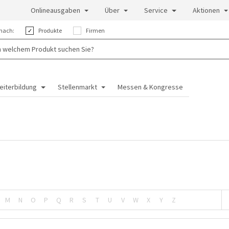
Onlineausgaben
Über
Service
Aktionen
nach:
Produkte
Firmen
eiterbildung
Stellenmarkt
Messen & Kongresse
M
N
O
P
Q
R
S
T
U
V
W
X
Y
Z