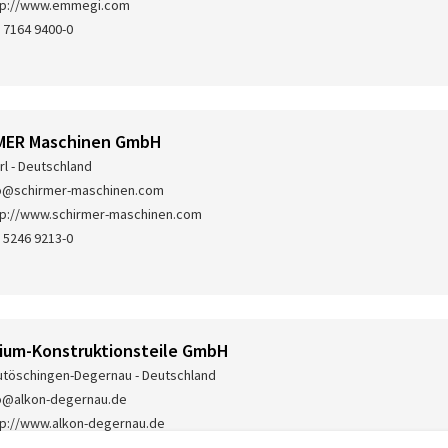
tp://www.emmegi.com
 7164 9400-0
MER Maschinen GmbH
rl - Deutschland
o@schirmer-maschinen.com
tp://www.schirmer-maschinen.com
 5246 9213-0
ium-Konstruktionsteile GmbH
töschingen-Degernau - Deutschland
o@alkon-degernau.de
tp://www.alkon-degernau.de
 7746 9209-0