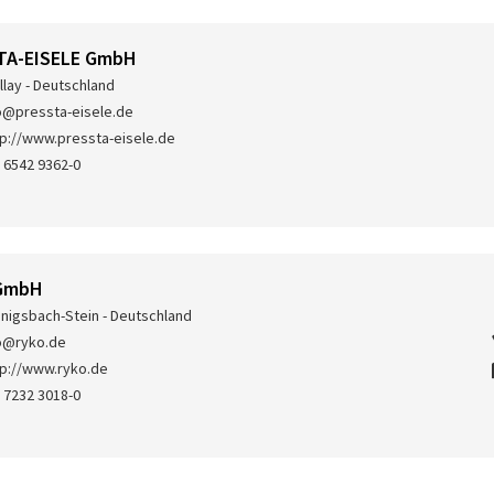
TA-EISELE GmbH
llay - Deutschland
o@pressta-eisele.de
tp://www.pressta-eisele.de
 6542 9362-0
GmbH
nigsbach-Stein - Deutschland
o@ryko.de
tp://www.ryko.de
 7232 3018-0