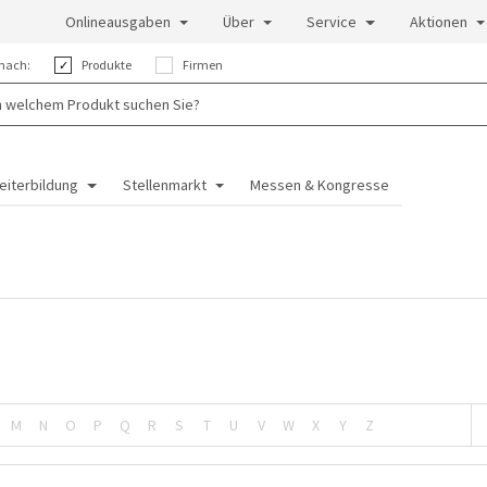
Onlineausgaben
Über
Service
Aktionen
nach:
Produkte
Firmen
eiterbildung
Stellenmarkt
Messen & Kongresse
M
N
O
P
Q
R
S
T
U
V
W
X
Y
Z