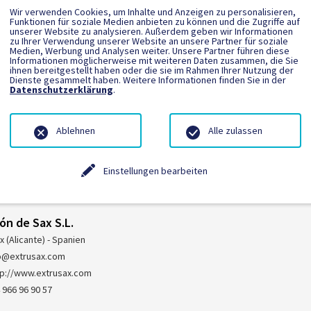
Wir verwenden Cookies, um Inhalte und Anzeigen zu personalisieren,
Funktionen für soziale Medien anbieten zu können und die Zugriffe auf
unserer Website zu analysieren. Außerdem geben wir Informationen
zu Ihrer Verwendung unserer Website an unsere Partner für soziale
Medien, Werbung und Analysen weiter. Unsere Partner führen diese
Informationen möglicherweise mit weiteren Daten zusammen, die Sie
ihnen bereitgestellt haben oder die sie im Rahmen Ihrer Nutzung der
echnik Steinrücken GmbH & Co. KG
Dienste gesammelt haben. Weitere Informationen finden Sie in der
Datenschutzerklärung
.
sberg-Bruchhausen - Deutschland
o@biegetechnik-steinruecken.de
tp://www.biegetechnik-steinruecken.de
Ablehnen
Alle zulassen
 2962 979140
Einstellungen bearbeiten
ión de Sax S.L.
x (Alicante) - Spanien
o@extrusax.com
tp://www.extrusax.com
 966 96 90 57