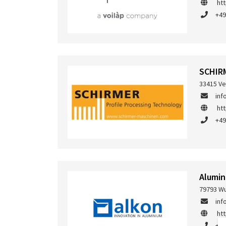
ht
+49
SCHIR
33415 Ve
inf
ht
+49
Alumin
79793 Wu
inf
ht
+49