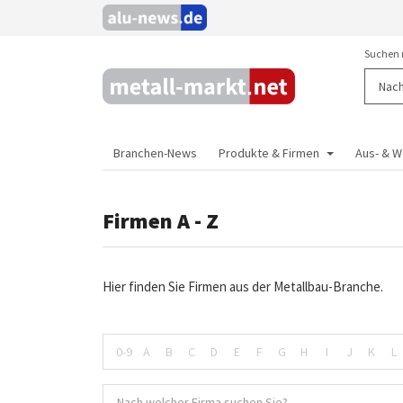
Suchen 
Branchen-News
Produkte & Firmen
Aus- & W
Firmen A - Z
Hier finden Sie Firmen aus der Metallbau-Branche.
0-9
A
B
C
D
E
F
G
H
I
J
K
L