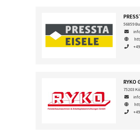
PRESS
56859 Bu
inf
ht
+49
RYKO 
75203 Kö
inf
ht
+49