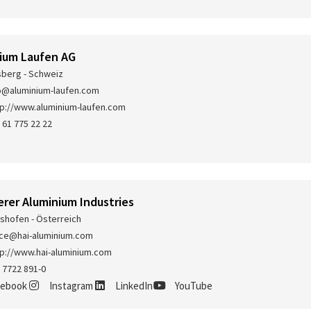
ium Laufen AG
sberg - Schweiz
o@aluminium-laufen.com
tp://www.aluminium-laufen.com
 61 775 22 22
er Aluminium Industries
shofen - Österreich
ice@hai-aluminium.com
tp://www.hai-aluminium.com
 7722 891-0
cebook
Instagram
LinkedIn
YouTube