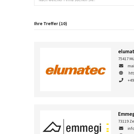
Ihre Treffer (10)
eluma
75417 Mü
ma
ht
+49
Emmeg
73119 Ze
in