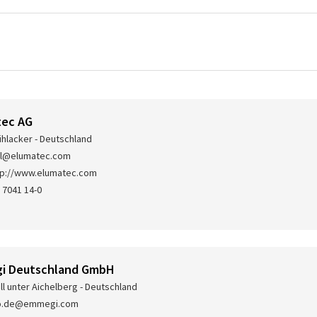
tec AG
hlacker - Deutschland
il@elumatec.com
tp://www.elumatec.com
 7041 14-0
i Deutschland GmbH
ll unter Aichelberg - Deutschland
fo.de@emmegi.com