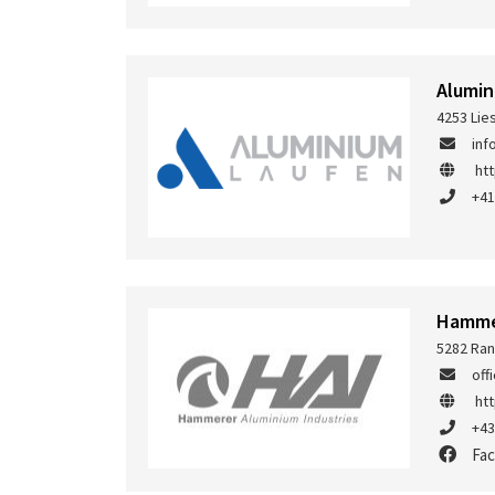
Alumin
4253 Lie
inf
ht
+41
Hammer
5282 Ran
off
ht
+43
Fa