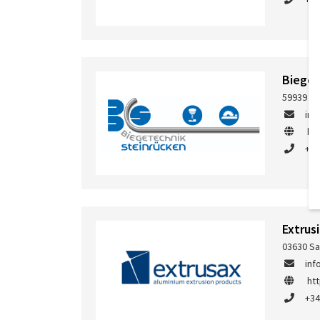
Bieget
59939 Ol
inf
ht
+49
Extrus
03630 Sa
inf
ht
+34